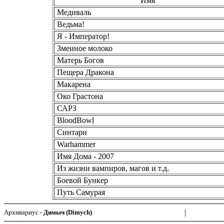
Имя
Медиваль
Ведьма!
Я - Император!
Змеиное молоко
Матерь Богов
Пещера Дракона
Макарена
Око Грастона
САРЗ
BloodBowl
Синтари
Warhammer
Имя Дома - 2007
Из жизни вампиров, магов и т.д.
Боевой Бункер
Путь Самурая
|
Архивариус -
Димыч (Dimych)